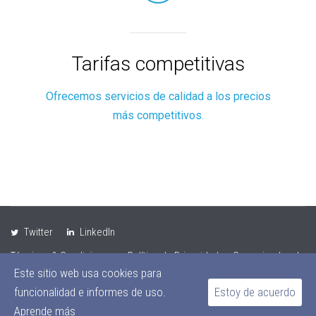
Tarifas competitivas
Ofrecemos servicios de calidad a los precios
más competitivos.
Twitter
LinkedIn
Términos & Condiciones
Política de Privacidad
Comunicados de
Este sitio web usa cookies para
Prensa
funcionalidad e informes de uso.
Estoy de acuerdo
© 2026 Fantasy Travel
Aprende más