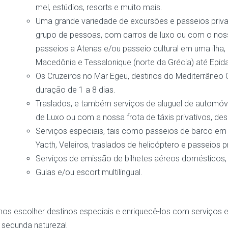
mel, estúdios, resorts e muito mais.
Uma grande variedade de excursões e passeios privat
grupo de pessoas, com carros de luxo ou com o nosso
passeios a Atenas e/ou passeio cultural em uma ilha,
Macedônia e Tessalonique (norte da Grécia) até Epida
Os Cruzeiros no Mar Egeu, destinos do Mediterrâneo O
duração de 1 a 8 dias.
Traslados, e também serviços de aluguel de automóve
de Luxo ou com a nossa frota de táxis privativos, de
Serviços especiais, tais como passeios de barco em p
Yacth, Veleiros, traslados de helicóptero e passeios pr
Serviços de emissão de bilhetes aéreos domésticos, f
Guias e/ou escort multilingual.
os escolher destinos especiais e enriquecê-los com serviço
 segunda natureza!