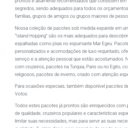
prontos e altamente recomendados que consistem em um
segredos, sendo adequados para todos os orçamentos e v
famílias, grupos de amigos ou grupos maiores de pesso
Nossa coleção de pacotes sob medida expande em uma 
“Island Hopping” são os mais adequados para descobrir
espalhadas como jóias no espumante Mar Egeu. Pacotes
personalizados e acomodações de luxo requintado, ofer
serviço e a atenção pessoal que estão acostumados. Na
com cruzeiros, pacotes na Turquia, Paris ou no Egito, co
religiosos, pacotes de inverno, criado com atenção esp
Para ocasiões especiais, também disponível pacotes 
Votos.
Todos estes pacotes já prontos são enriquecidos com
de qualidade, cruzeiros populares e características es
limitar suas necessidades, mas para servir as suas nec