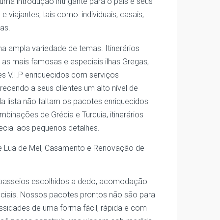
a introdução intrigante para o país e seus
iajantes, tais como: individuais, casais,
as.
ampla variedade de temas. Itinerários
 as mais famosas e especiais ilhas Gregas,
 V.I.P enriquecidos com serviços
ecendo a seus clientes um alto nível de
 lista não faltam os pacotes enriquecidos
mbinações de Grécia e Turquia, itinerários
ecial aos pequenos detalhes.
de Lua de Mel, Casamento e Renovação de
 passeios escolhidos a dedo, acomodação
peciais. Nossos pacotes prontos não são para
essidades de uma forma fácil, rápida e com