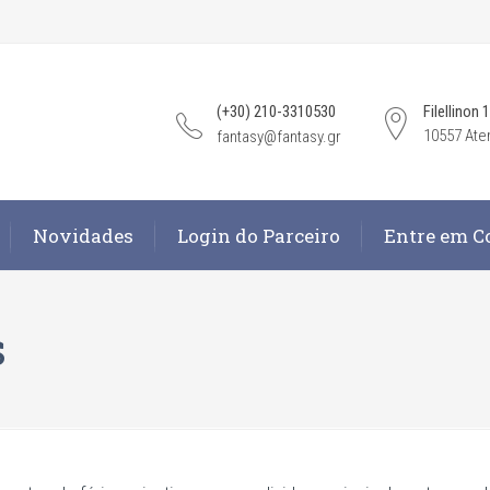
(+30) 210-3310530
Filellinon 
10557 Ate
fantasy@fantasy.gr
Novidades
Login do Parceiro
Entre em C
s