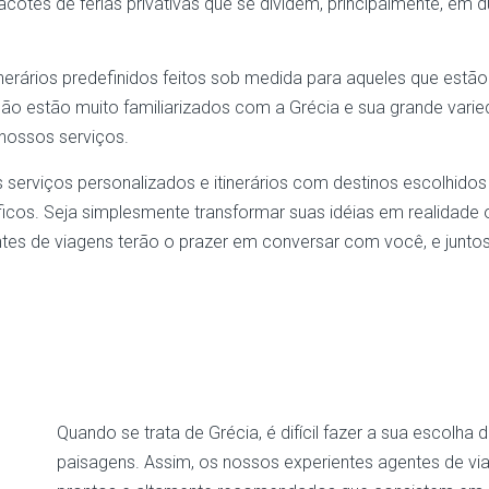
tes de férias privativas que se dividem, principalmente, em 
inerários predefinidos feitos sob medida para aqueles que estã
o estão muito familiarizados com a Grécia e sua grande varie
 nossos serviços.
 serviços personalizados e itinerários com destinos escolhid
icos. Seja simplesmente transformar suas idéias em realidade ou
ntes de viagens terão o prazer em conversar com você, e junto
Quando se trata de Grécia, é difícil fazer a sua escolha
paisagens. Assim, os nossos experientes agentes de v