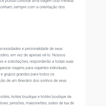
 você possa construir uma viagem sob medida
s sonham, sempre com a orientação dos
necessidades e personalidade de seus
estino, em vez de apenas vê-lo. Nossos
es e solicitações, responderão a todas suas
izar viagens para viajantes individuais,
s e grupos grandes para todos os
ção de um itinerário dos sonhos de seus
éis, hotéis boutique e hotéis boutique de
alows, pensões, maisonettes, suites de lua de